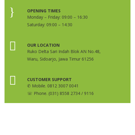
OPENING TIMES
Monday – Friday: 09:00 – 16:30
Saturday: 09:00 – 14:30
OUR LOCATION
Ruko Delta Sari Indah Blok AN No.48,
Waru, Sidoarjo, Jawa Timur 61256
CUSTOMER SUPPORT
✆ Mobile. 0812 3007 0041
☏ Phone. (031) 8558 2734 / 9116