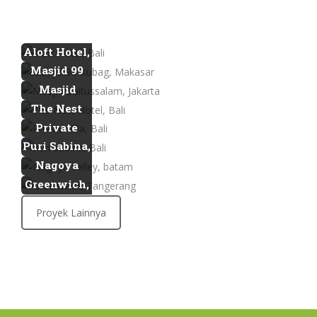
Aloft Hotel,
Bali
Masjid 99
Kubag,
Masjid
Makasar
Baitussalam,
The Nest
Jakarta
Hotel, Bali
Private
Villa, Bali
Puri Sabina,
Bali
Nagoya
Valley,
Greenwich,
batam
Tangerang
Proyek Lainnya